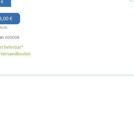
 €
8,00 €
MwSt.
nr:
600008
t lieferbar*
.
Versandkosten