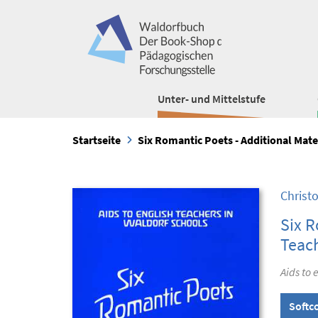
Unter- und Mittelstufe
Startseite
Six Romantic Poets - Additional Mate
Christ
Six R
Teac
Aids to 
Softc