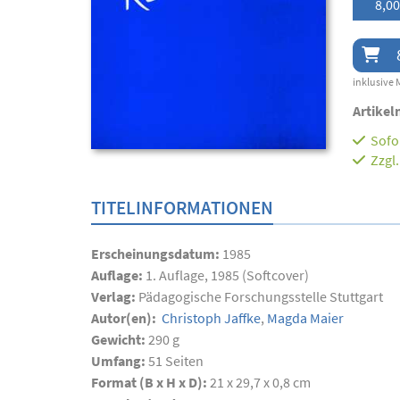
8,00
inklusive 
Artikel
Sofor
Zzgl
TITELINFORMATIONEN
Erscheinungsdatum:
1985
Auflage:
1. Auflage, 1985 (Softcover)
Verlag:
Pädagogische Forschungsstelle Stuttgart
Autor(en):
Christoph Jaffke
,
Magda Maier
Gewicht:
290 g
Umfang:
51
Seiten
Format (B x H x D):
21 x 29,7 x 0,8 cm