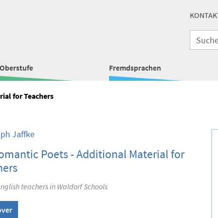
KONTAK
Oberstufe
Fremdsprachen
rial for Teachers
oph Jaffke
omantic Poets - Additional Material for
hers
english teachers in Waldorf Schools
over