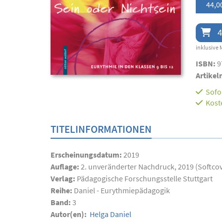
44,0
4
inklusive 
ISBN:
9
Artikel
Sofor
Kost
TITELINFORMATIONEN
Erscheinungsdatum:
2019
Auflage:
2. unveränderter Nachdruck, 2019 (Softco
Verlag:
Pädagogische Forschungsstelle Stuttgart
Reihe:
Daniel - Eurythmiepädagogik
Band:
3
Autor(en):
Helga Daniel