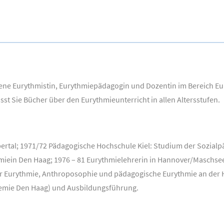
hrene Eurythmistin, Eurythmiepädagogin und Dozentin im Bereich E
sst Sie Bücher über den Eurythmieunterricht in allen Altersstufen.
rtal; 1971/72 Pädagogische Hochschule Kiel: Studium der Sozialp
iein Den Haag; 1976 – 81 Eurythmielehrerin in Hannover/Maschsee 
ür Eurythmie, Anthroposophie und pädagogische Eurythmie an der
emie Den Haag) und Ausbildungsführung.