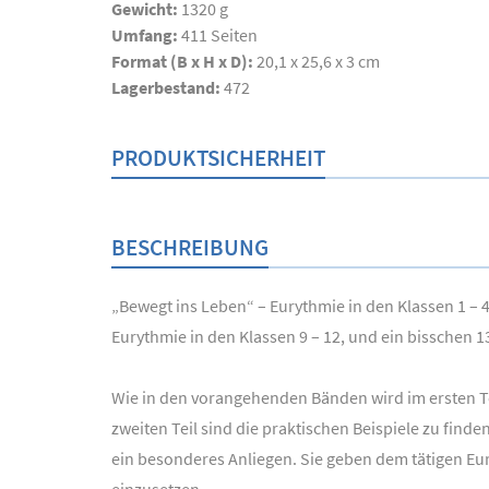
Gewicht:
1320 g
Umfang:
411
Seiten
Format (B x H x D):
20,1 x 25,6 x 3 cm
Lagerbestand:
472
PRODUKTSICHERHEIT
BESCHREIBUNG
„Bewegt ins Leben“ – Eurythmie in den Klassen 1 – 
Eurythmie in den Klassen 9 – 12, und ein bisschen 13
Wie in den vorangehenden Bänden wird im ersten T
zweiten Teil sind die praktischen Beispiele zu fi
ein besonderes Anliegen. Sie geben dem tätigen Eur