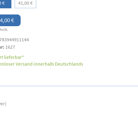
0 €
41,00 €
4,00 €
MwSt.
783944911144
nr:
1627
t lieferbar*
enloser Versand innerhalb Deutschlands
ver)