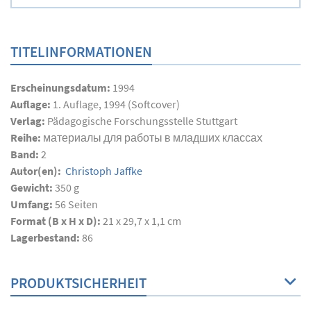
TITELINFORMATIONEN
Erscheinungsdatum:
1994
Auflage:
1. Auflage, 1994 (Softcover)
Verlag:
Pädagogische Forschungsstelle Stuttgart
Reihe:
материалы для работы в младших классах
Band:
2
Autor(en):
Christoph Jaffke
Gewicht:
350 g
Umfang:
56
Seiten
Format (B x H x D):
21 x 29,7 x 1,1 cm
Lagerbestand:
86
PRODUKTSICHERHEIT