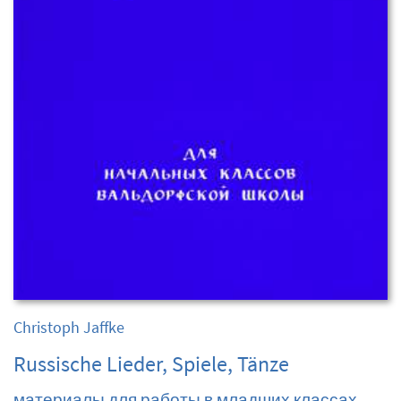
Christoph Jaffke
Russische Lieder, Spiele, Tänze
материалы для работы в младших классах,