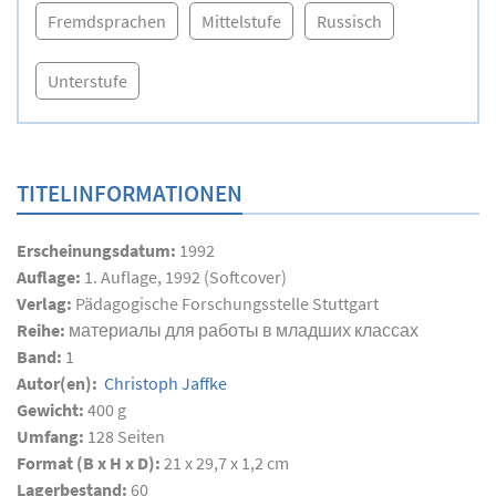
Fremdsprachen
Mittelstufe
Russisch
Unterstufe
TITELINFORMATIONEN
Erscheinungsdatum:
1992
Auflage:
1. Auflage, 1992 (Softcover)
Verlag:
Pädagogische Forschungsstelle Stuttgart
Reihe:
материалы для работы в младших классах
Band:
1
Autor(en):
Christoph Jaffke
Gewicht:
400 g
Umfang:
128
Seiten
Format (B x H x D):
21 x 29,7 x 1,2 cm
Lagerbestand:
60