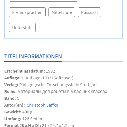
Fremdsprachen
Mittelstufe
Russisch
Unterstufe
TITELINFORMATIONEN
Erscheinungsdatum:
1992
Auflage:
1. Auflage, 1992 (Softcover)
Verlag:
Pädagogische Forschungsstelle Stuttgart
Reihe:
материалы для работы в младших классах
Band:
1
Autor(en):
Christoph Jaffke
Gewicht:
400 g
Umfang:
128
Seiten
Format (B x H x D):
21 x 29,7 x 1,2 cm