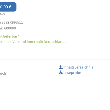
0,00 €
MwSt.
783927286511
nr:
600000
t lieferbar*
enloser Versand innerhalb Deutschlands
Inhaltsverzeichnis
Leseprobe
buch)