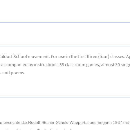
ldorf School movement. For use in the first three (four) classes. Ap
stly accompanied by instructions, 35 classroom games, almost 30 sin
es and poems.
fke besuchte die Rudolf-Steiner-Schule Wuppertal und begann 1967 mit 