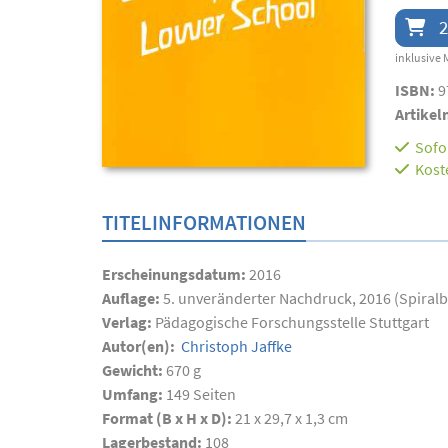
2
inklusive 
ISBN:
9
Artikel
Sofor
Kost
TITELINFORMATIONEN
Erscheinungsdatum:
2016
Auflage:
5. unveränderter Nachdruck, 2016 (Spiral
Verlag:
Pädagogische Forschungsstelle Stuttgart
Autor(en):
Christoph Jaffke
Gewicht:
670 g
Umfang:
149
Seiten
Format (B x H x D):
21 x 29,7 x 1,3 cm
Lagerbestand:
108