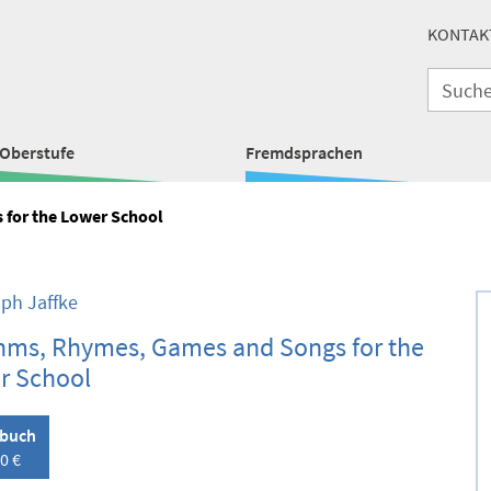
KONTAK
Oberstufe
Fremdsprachen
for the Lower School
oph Jaffke
hms, Rhymes, Games and Songs for the
r School
lbuch
0 €