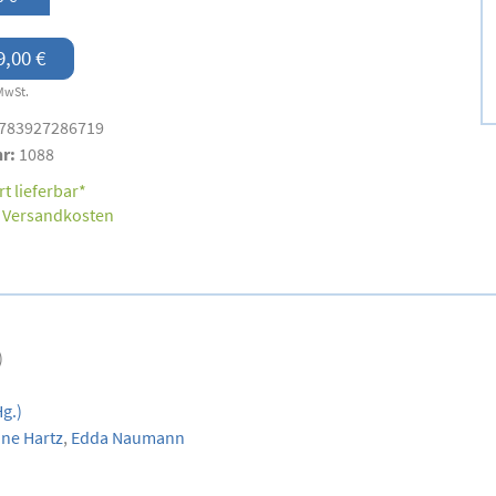
9,00 €
MwSt.
783927286719
nr:
1088
t lieferbar*
.
Versandkosten
)
g.)
ine Hartz
,
Edda Naumann