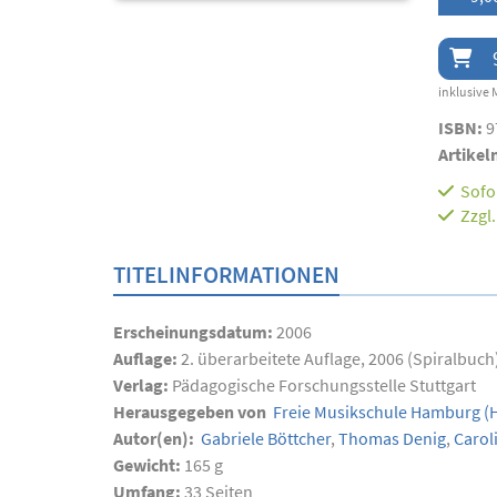
inklusive 
ISBN:
9
Artikel
Sofor
Zzgl
TITELINFORMATIONEN
Erscheinungsdatum:
2006
Auflage:
2. überarbeitete Auflage, 2006 (Spiralbuch
Verlag:
Pädagogische Forschungsstelle Stuttgart
Herausgegeben von
Freie Musikschule Hamburg
(H
Autor(en):
Gabriele Böttcher
,
Thomas Denig
,
Carol
Gewicht:
165 g
Umfang:
33
Seiten