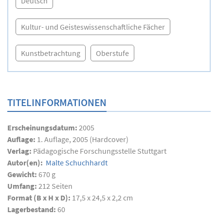
Deutsch
Kultur- und Geisteswissenschaftliche Fächer
Kunstbetrachtung
Oberstufe
TITELINFORMATIONEN
Erscheinungsdatum:
2005
Auflage:
1. Auflage, 2005 (Hardcover)
Verlag:
Pädagogische Forschungsstelle Stuttgart
Autor(en):
Malte Schuchhardt
Gewicht:
670 g
Umfang:
212
Seiten
Format (B x H x D):
17,5 x 24,5 x 2,2 cm
Lagerbestand:
60