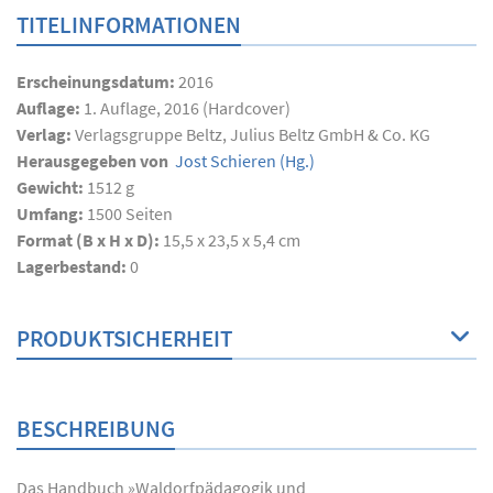
TITELINFORMATIONEN
Erscheinungsdatum:
2016
Auflage:
1. Auflage, 2016 (Hardcover)
Verlag:
Verlagsgruppe Beltz, Julius Beltz GmbH & Co. KG
Herausgegeben von
Jost Schieren
(Hg.)
Gewicht:
1512 g
Umfang:
1500
Seiten
Format (B x H x D):
15,5 x 23,5 x 5,4 cm
Lagerbestand:
0
PRODUKTSICHERHEIT
BESCHREIBUNG
Das Handbuch »Waldorfpädagogik und