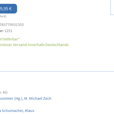
9,95 €
MwSt.
783779931355
nr:
1251
t lieferbar*
enloser Versand innerhalb Deutschlands
o. KG
 Sommer
(Hg.)
,
M. Michael Zech
a Schumacher
,
Klaus