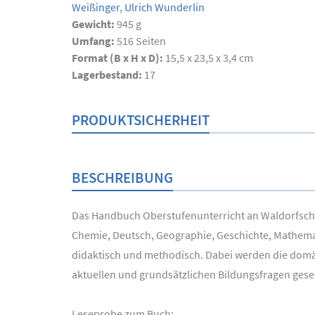
Weißinger
,
Ulrich Wunderlin
Gewicht:
945 g
Umfang:
516
Seiten
Format (B x H x D):
15,5 x 23,5 x 3,4 cm
Lagerbestand:
17
PRODUKTSICHERHEIT
BESCHREIBUNG
Das Handbuch Oberstufenunterricht an Waldorfschule
Chemie, Deutsch, Geographie, Geschichte, Mathemat
didaktisch und methodisch. Dabei werden die domä
aktuellen und grundsätzlichen Bildungsfragen ges
Leseprobe zum Buch: