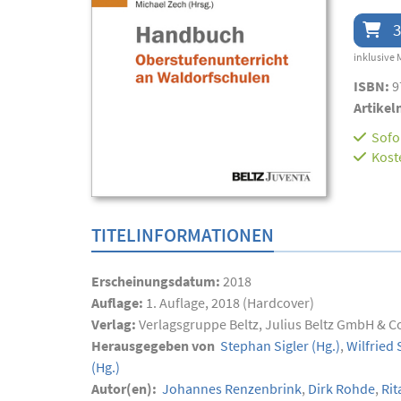
3
inklusive 
ISBN:
9
Artikel
Sofor
Kost
TITELINFORMATIONEN
Erscheinungsdatum:
2018
Auflage:
1. Auflage, 2018 (Hardcover)
Verlag:
Verlagsgruppe Beltz, Julius Beltz GmbH & C
Herausgegeben von
Stephan Sigler
(Hg.)
,
Wilfried
(Hg.)
Autor(en):
Johannes Renzenbrink
,
Dirk Rohde
,
Rit