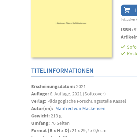
1
inklusive 
ISBN:
9
Artikel
Sofor
Kost
TITELINFORMATIONEN
Erscheinungsdatum:
2021
Auflage:
6. Auflage, 2021 (Softcover)
Verlag:
Pädagogische Forschungsstelle Kassel
Autor(en):
Manfred von Mackensen
Gewicht:
213 g
Umfang:
70
Seiten
Format (B x H x D):
21 x 29,7 x 0,5 cm