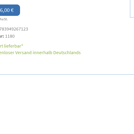
6,00 €
MwSt.
783949267123
nr:
1180
t lieferbar*
enloser Versand innerhalb Deutschlands