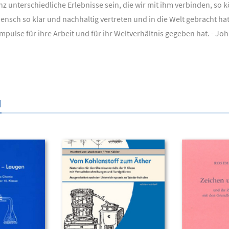
 unterschiedliche Erlebnisse sein, die wir mit ihm verbinden, so k
ensch so klar und nachhaltig vertreten und in die Welt gebracht ha
pulse für ihre Arbeit und für ihr Weltverhältnis gegeben hat. - Joh
N