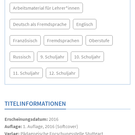
Arbeitsmaterial für Lehrer*innen
Deutsch als Fremdsprache
Englisch
Französisch
Fremdsprachen
Oberstufe
Russisch
9. Schuljahr
10. Schuljahr
11. Schuljahr
12. Schuljahr
TITELINFORMATIONEN
Erscheinungsdatum:
2016
Auflage:
1. Auflage, 2016 (Softcover)
Verlag:
Pädagogische Forschungsstelle Stuttgart