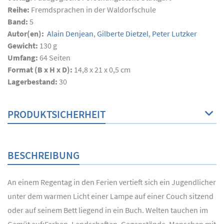
Reihe:
Fremdsprachen in der Waldorfschule
Band:
5
Autor(en):
Alain Denjean
,
Gilberte Dietzel
,
Peter Lutzker
Gewicht:
130 g
Umfang:
64
Seiten
Format (B x H x D):
14,8 x 21 x 0,5 cm
Lagerbestand:
30
PRODUKTSICHERHEIT
BESCHREIBUNG
An einem Regentag in den Ferien vertieft sich ein Jugendlicher
unter dem warmen Licht einer Lampe auf einer Couch sitzend
oder auf seinem Bett liegend in ein Buch. Welten tauchen im
Gemüt auf;Farben, Landschaften, Gegenstände, Menschen mit