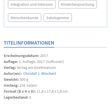
Integration und Inklusion
Kinderbesprechung
Menschenkunde
Salutogenese
TITELINFORMATIONEN
Erscheinungsdatum:
2017
Auflage:
2. Auflage, 2017 (Softcover)
Verlag:
Verlag am Goetheanum
Autor(en):
Christof J. Wiechert
Gewicht:
300 g
Umfang:
256
Seiten
Format (B x H x D):
11,8 x 17,8 x 1,8 cm
Lagerbestand:
6