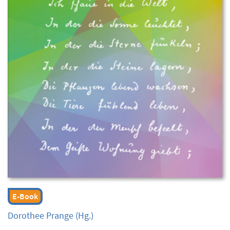
E-Book
Dorothee Prange
(Hg.)