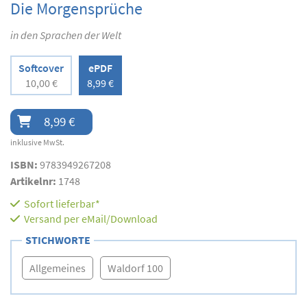
Die Morgensprüche
in den Sprachen der Welt
Softcover
ePDF
10,00 €
8,99 €
8,99 €
inklusive MwSt.
ISBN:
9783949267208
Artikelnr:
1748
Sofort lieferbar*
Versand per eMail/Download
STICHWORTE
Allgemeines
Waldorf 100