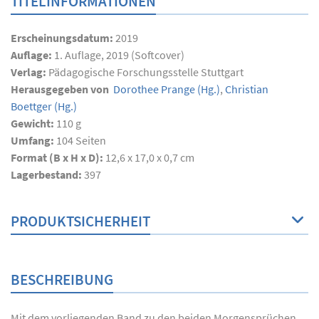
TITELINFORMATIONEN
Erscheinungsdatum:
2019
Auflage:
1. Auflage, 2019 (Softcover)
Verlag:
Pädagogische Forschungsstelle Stuttgart
Herausgegeben von
Dorothee Prange
(Hg.)
,
Christian
Boettger
(Hg.)
Gewicht:
110 g
Umfang:
104
Seiten
Format (B x H x D):
12,6 x 17,0 x 0,7 cm
Lagerbestand:
397
PRODUKTSICHERHEIT
BESCHREIBUNG
Mit dem vorliegenden Band zu den beiden Morgensprüchen