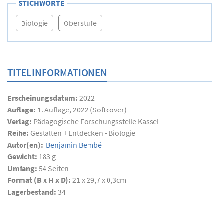
STICHWORTE
Biologie
Oberstufe
TITELINFORMATIONEN
Erscheinungsdatum:
2022
Auflage:
1. Auflage, 2022 (Softcover)
Verlag:
Pädagogische Forschungsstelle Kassel
Reihe:
Gestalten + Entdecken - Biologie
Autor(en):
Benjamin Bembé
Gewicht:
183 g
Umfang:
54
Seiten
Format (B x H x D):
21 x 29,7 x 0,3cm
Lagerbestand:
34