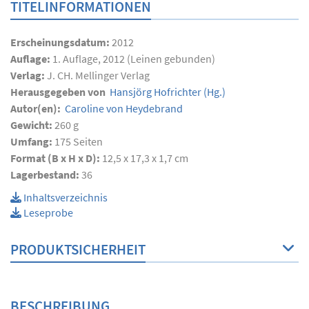
TITELINFORMATIONEN
Erscheinungsdatum:
2012
Auflage:
1. Auflage, 2012 (Leinen gebunden)
Verlag:
J. CH. Mellinger Verlag
Herausgegeben von
Hansjörg Hofrichter
(Hg.)
Autor(en):
Caroline von Heydebrand
Gewicht:
260 g
Umfang:
175
Seiten
Format (B x H x D):
12,5 x 17,3 x 1,7 cm
Lagerbestand:
36
Inhaltsverzeichnis
Leseprobe
PRODUKTSICHERHEIT
BESCHREIBUNG