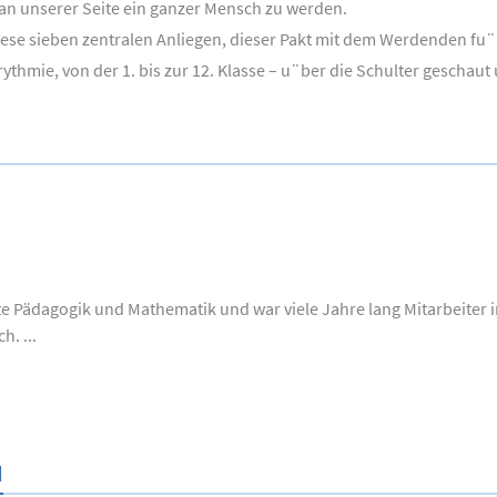
m an unserer Seite ein ganzer Mensch zu werden.
iese sieben zentralen Anliegen, dieser Pakt mit dem Werdenden fu
thmie, von der 1. bis zur 12. Klasse – u¨ber die Schulter geschaut u
te Pädagogik und Mathematik und war viele Jahre lang Mitarbeite
. ...
N