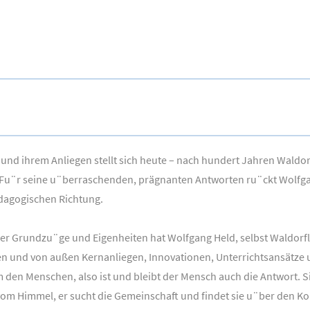
nd ihrem Anliegen stellt sich heute – nach hundert Jahren Waldorf
en. Fu¨r seine u¨berraschenden, prägnanten Antworten ru¨ckt Wolfga
dagogischen Richtung.
rer Grundzu¨ge und Eigenheiten hat Wolfgang Held, selbst Waldorf
en und von außen Kernanliegen, Innovationen, Unterrichtsansätze 
 den Menschen, also ist und bleibt der Mensch auch die Antwort. Sie
vom Himmel, er sucht die Gemeinschaft und findet sie u¨ber den Ko