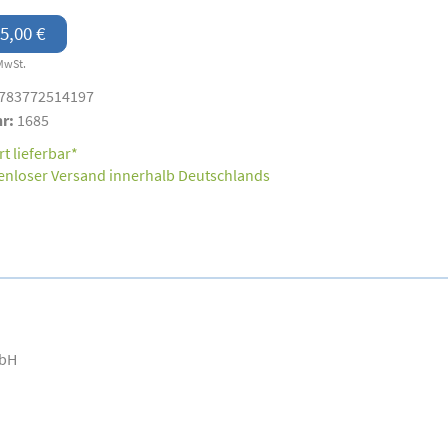
5,00 €
MwSt.
783772514197
nr:
1685
t lieferbar*
enloser Versand innerhalb Deutschlands
mbH