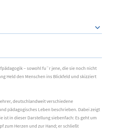
pädagogik – sowohl fu¨r jene, die sie noch nicht
ng Held den Menschen ins Blickfeld und skizziert
lehrer, deutschlandweit verschiedene
und pädagogisches Leben beschrieben. Dabei zeigt
 ist in dieser Darstellung siebenfach: Es geht um
pf zum Herzen und zur Hand; er schließt