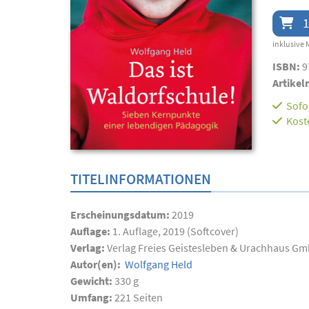
1
inklusive 
ISBN:
9
Artikel
Sofor
Kost
TITELINFORMATIONEN
Erscheinungsdatum:
2019
Auflage:
1. Auflage, 2019 (Softcover)
Verlag:
Verlag Freies Geistesleben & Urachhaus G
Autor(en):
Wolfgang Held
Gewicht:
330 g
Umfang:
221
Seiten