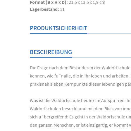
Format (B x H x D):
21,5 x 13,5 x 1,9 cm
Lagerbestand:
11
PRODUKTSICHERHEIT
BESCHREIBUNG
Die Frage nach dem Besonderen der Waldorfschule u
kennen, wie fu¨r alle, die in ihr leben und arbeit
praxisnah sieben Kernpunkte dieser lebendigen pä
Was ist die Waldorfschule heute? Im Aufspu¨ren ih
Waldorfschulen besucht und mit dem Blick von inn
sich u¨bergreifend: Es geht in der Waldorfschule um
den ganzen Menschen, er ist einzigartig, er kommt 