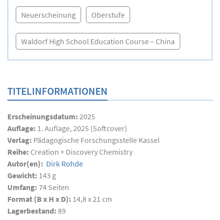
Neuerscheinung
Oberstufe
Waldorf High School Education Course – China
TITELINFORMATIONEN
Erscheinungsdatum:
2025
Auflage:
1. Auflage, 2025 (Softcover)
Verlag:
Pädagogische Forschungsstelle Kassel
Reihe:
Creation + Discovery Chemistry
Autor(en):
Dirk Rohde
Gewicht:
143 g
Umfang:
74
Seiten
Format (B x H x D):
14,8 x 21 cm
Lagerbestand:
89