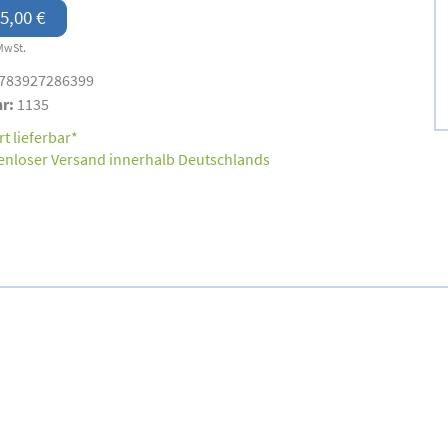
5,00 €
MwSt.
783927286399
nr:
1135
t lieferbar*
enloser Versand innerhalb Deutschlands