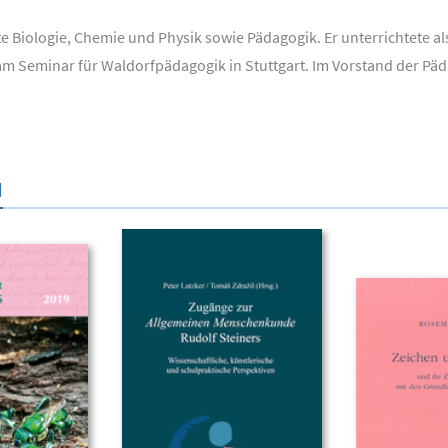
te Biologie, Chemie und Physik sowie Pädagogik. Er unterrichtete a
m Seminar für Waldorfpädagogik in Stuttgart. Im Vorstand der Päd
N