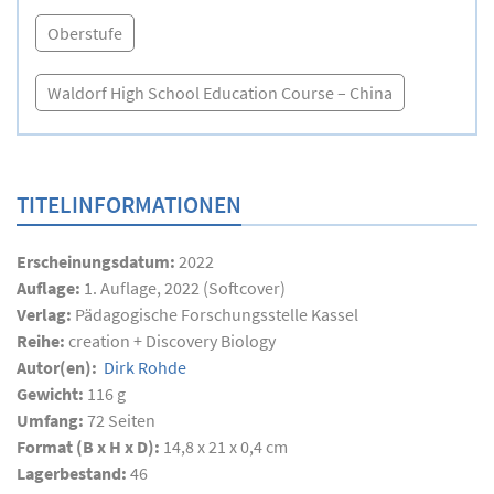
Oberstufe
Waldorf High School Education Course – China
TITELINFORMATIONEN
Erscheinungsdatum:
2022
Auflage:
1. Auflage, 2022 (Softcover)
Verlag:
Pädagogische Forschungsstelle Kassel
Reihe:
creation + Discovery Biology
Autor(en):
Dirk Rohde
Gewicht:
116 g
Umfang:
72
Seiten
Format (B x H x D):
14,8 x 21 x 0,4 cm
Lagerbestand:
46