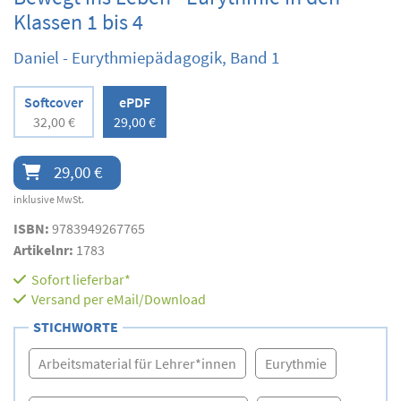
Klassen 1 bis 4
Daniel - Eurythmiepädagogik, Band 1
Softcover
ePDF
32,00 €
29,00 €
29,00 €
inklusive MwSt.
ISBN:
9783949267765
Artikelnr:
1783
Sofort lieferbar*
Versand per eMail/Download
STICHWORTE
Arbeitsmaterial für Lehrer*innen
Eurythmie