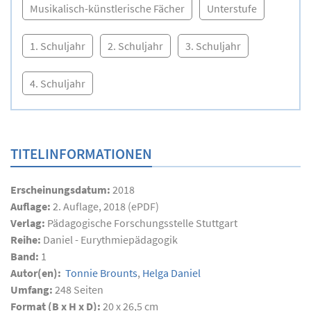
Musikalisch-künstlerische Fächer
Unterstufe
1. Schuljahr
2. Schuljahr
3. Schuljahr
4. Schuljahr
TITELINFORMATIONEN
Erscheinungsdatum:
2018
Auflage:
2. Auflage, 2018 (ePDF)
Verlag:
Pädagogische Forschungsstelle Stuttgart
Reihe:
Daniel - Eurythmiepädagogik
Band:
1
Autor(en):
Tonnie Brounts
,
Helga Daniel
Umfang:
248
Seiten
Format (B x H x D):
20 x 26,5 cm