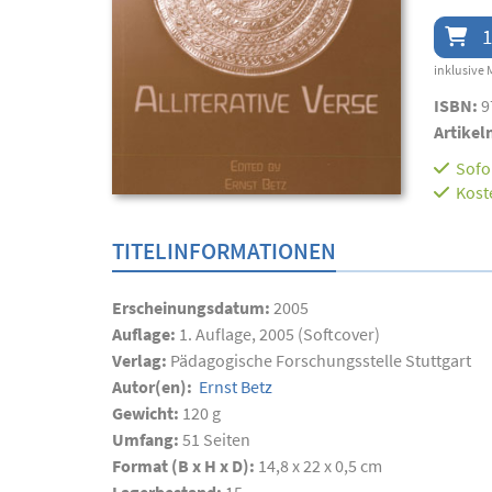
1
inklusive 
ISBN:
9
Artikel
Sofor
Kost
TITELINFORMATIONEN
Erscheinungsdatum:
2005
Auflage:
1. Auflage, 2005 (Softcover)
Verlag:
Pädagogische Forschungsstelle Stuttgart
Autor(en):
Ernst Betz
Gewicht:
120 g
Umfang:
51
Seiten
Format (B x H x D):
14,8 x 22 x 0,5 cm