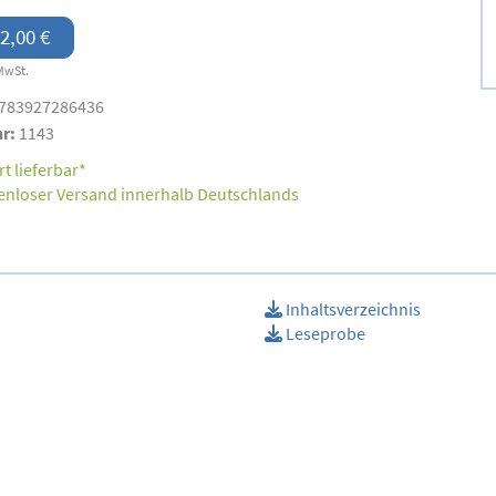
2,00 €
MwSt.
783927286436
nr:
1143
t lieferbar*
enloser Versand innerhalb Deutschlands
Inhaltsverzeichnis
Leseprobe