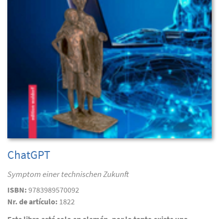
ChatGPT
Symptom einer technischen Zukunft
ISBN:
9783989570092
Nr. de artículo:
1822
Este libro está solo en alemán, por lo tanto existe una