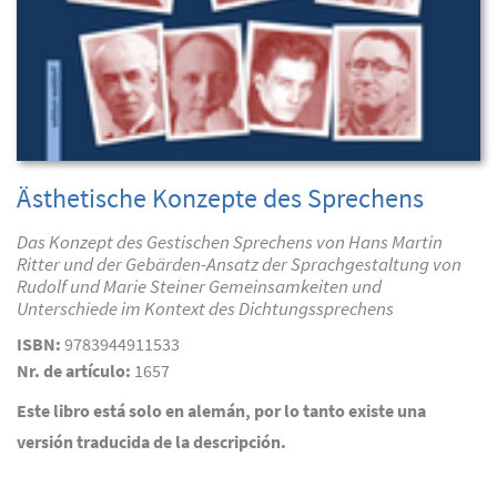
Ästhetische Konzepte des Sprechens
Das Konzept des Gestischen Sprechens von Hans Martin
Ritter und der Gebärden-Ansatz der Sprachgestaltung von
Rudolf und Marie Steiner Gemeinsamkeiten und
Unterschiede im Kontext des Dichtungssprechens
ISBN:
9783944911533
Nr. de artículo:
1657
Este libro está solo en alemán, por lo tanto existe una
versión traducida de la descripción.