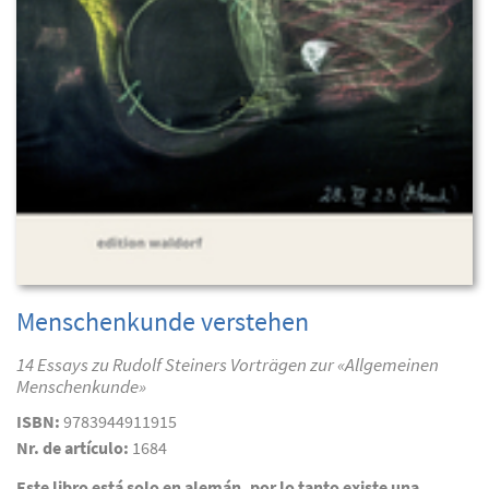
Menschenkunde verstehen
14 Essays zu Rudolf Steiners Vorträgen zur «Allgemeinen
Menschenkunde»
ISBN:
9783944911915
Nr. de artículo:
1684
Este libro está solo en alemán, por lo tanto existe una