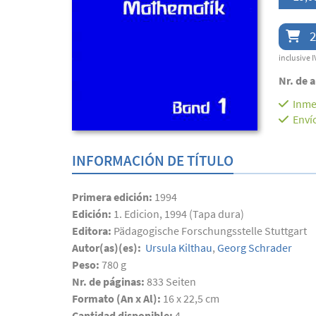
2
inclusive I
Nr. de a
Inme
Enví
INFORMACIÓN DE TÍTULO
Primera edición:
1994
Edición:
1. Edicion, 1994 (Tapa dura)
Editora:
Pädagogische Forschungsstelle Stuttgart
Autor(as)(es):
Ursula Kilthau
,
Georg Schrader
Peso:
780 g
Nr. de páginas:
833
Seiten
Formato (An x Al):
16 x 22,5 cm
Cantidad disponible:
4