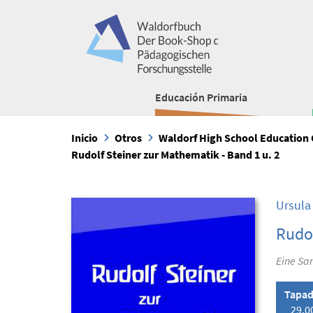
Educación Primaria
Inicio
Otros
Waldorf High School Education 
Rudolf Steiner zur Mathematik - Band 1 u. 2
Ursula
Rudol
Eine Sa
Tapad
29,0