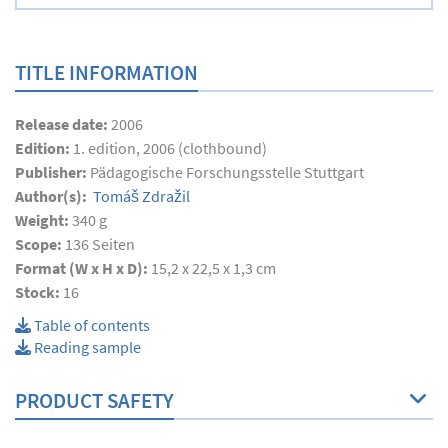
TITLE INFORMATION
Release date:
2006
Edition:
1. edition, 2006 (clothbound)
Publisher:
Pädagogische Forschungsstelle Stuttgart
Author(s):
Tomáš Zdražil
Weight:
340 g
Scope:
136
Seiten
Format (W x H x D):
15,2 x 22,5 x 1,3 cm
Stock:
16
Table of contents
Reading sample
PRODUCT SAFETY