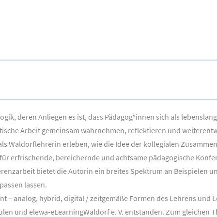
gik, deren Anliegen es ist, dass Pädagog*innen sich als lebenslang
ktische Arbeit gemeinsam wahrnehmen, reflektieren und weiterentw
it als Waldorflehrerin erleben, wie die Idee der kollegialen Zusamme
 für erfrischende, bereichernde und achtsame pädagogische Konfe
arbeit bietet die Autorin ein breites Spektrum an Beispielen und 
passen lassen.
nt – analog, hybrid, digital / zeitgemäße Formen des Lehrens und
len und elewa-eLearningWaldorf e. V. entstanden. Zum gleichen Th