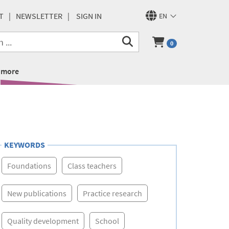
T
NEWSLETTER
SIGN IN
EN
0
more
KEYWORDS
Foundations
Class teachers
New publications
Practice research
Quality development
School