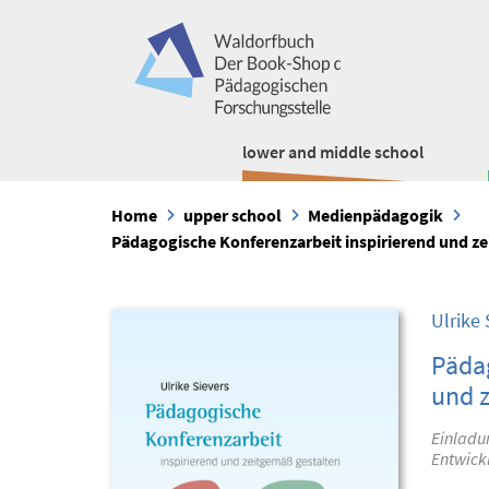
lower and middle school
Home
upper school
Medienpädagogik
Pädagogische Konferenzarbeit inspirierend und z
Ulrike 
Pädag
und 
Einladun
Entwick