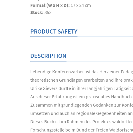
Format (W x H x D):
17 x 24 cm
Stock:
353
PRODUCT SAFETY
DESCRIPTION
Lebendige Konferenzarbeit ist das Herz einer Pädago
theoretischen Grundlagen erarbeiten und ihre pra
Ulrike Sievers durfte in ihrer langjährigen Tätigke
Aus dieser Erfahrung ist ein praxisnahes Handbuch
Zusammen mit grundlegenden Gedanken zur Konferenz
umsetzen und auch an regionale Gegebenheiten an
Dieses Buch ist im Rahmen des Projektes waldorfler
Forschungsstelle beim Bund der Freien Waldorfschu