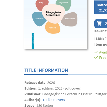
softc
21,0
2
including 
ISBN:
9
Item no
Avai
Free
TITLE INFORMATION
Release date:
2026
Edition:
1. edition, 2026 (soft cover)
Publisher:
Pädagogische Forschungsstelle Stuttgar
Author(s):
Ulrike Sievers
Scope:
180
Seiten