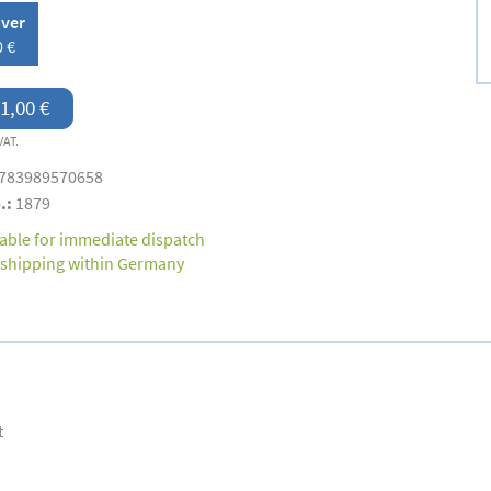
over
0 €
1,00 €
VAT.
783989570658
.:
1879
lable for immediate dispatch
 shipping within Germany
t