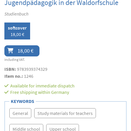
Jugendpädagogik in der Waldorfschule
Studienbuch
softcover
18,00 €
18,00 €
including VAT.
ISBN:
9783939374329
Item no.:
1246
Available for immediate dispatch
Free shipping within Germany
KEYWORDS
General
Study materials for teachers
Middle school
Upper school