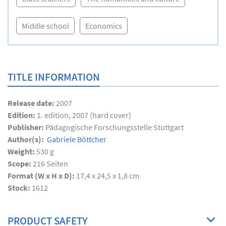
Middle school
Economics
TITLE INFORMATION
Release date:
2007
Edition:
1. edition, 2007 (hard cover)
Publisher:
Pädagogische Forschungsstelle Stuttgart
Author(s):
Gabriele Böttcher
Weight:
530 g
Scope:
216
Seiten
Format (W x H x D):
17,4 x 24,5 x 1,8 cm
Stock:
1612
PRODUCT SAFETY