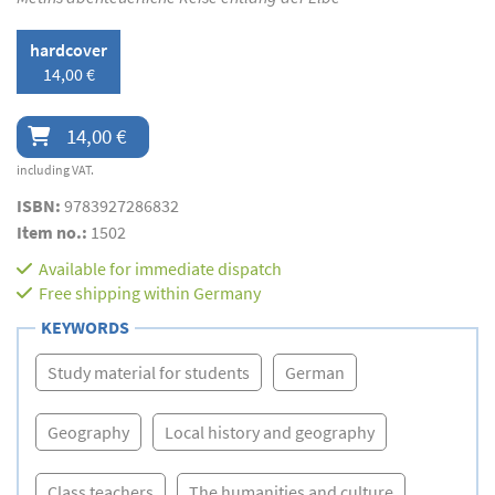
hardcover
14,00 €
14,00 €
including VAT.
ISBN:
9783927286832
Item no.:
1502
Available for immediate dispatch
Free shipping within Germany
KEYWORDS
Study material for students
German
Geography
Local history and geography
Class teachers
The humanities and culture