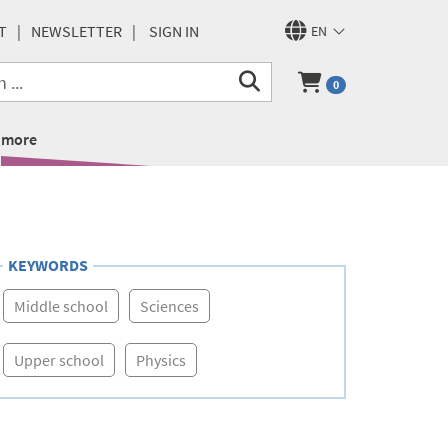
T
NEWSLETTER
SIGN IN
EN
0
more
KEYWORDS
Middle school
Sciences
Upper school
Physics