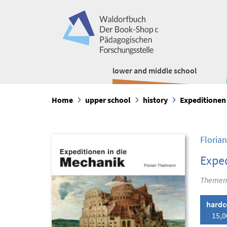
lower and middle school
Home
upper school
history
Expeditionen 
Floria
Exped
Themen u
hardc
15,0