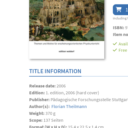
1
including 
ISBN:
9
Item no
Avai
Free
TITLE INFORMATION
Release date:
2006
Edition:
1. edition, 2006 (hard cover)
Publisher:
Pädagogische Forschungsstelle Stuttgar
Author(s):
Florian Theilmann
Weight:
370 g
Scope:
137
Seiten
Format (W x H x D):
15,4 x 22,5 x 1,4 cm