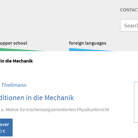
CONTAC
upper school
foreign languages
in die Mechanik
n Theilmann
itionen in die Mechanik
. Motive für erscheinungsorientierten Physikunterricht
over
0 €