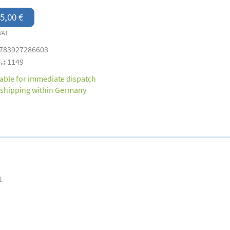
5,00 €
VAT.
783927286603
.:
1149
lable for immediate dispatch
 shipping within Germany
t