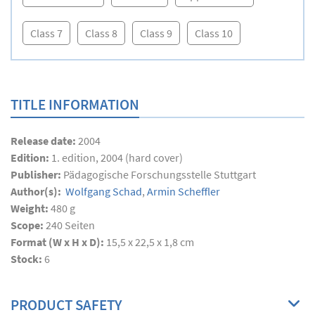
Class 7
Class 8
Class 9
Class 10
TITLE INFORMATION
Release date:
2004
Edition:
1. edition, 2004 (hard cover)
Publisher:
Pädagogische Forschungsstelle Stuttgart
Author(s):
Wolfgang Schad
,
Armin Scheffler
Weight:
480 g
Scope:
240
Seiten
Format (W x H x D):
15,5 x 22,5 x 1,8 cm
Stock:
6
PRODUCT SAFETY