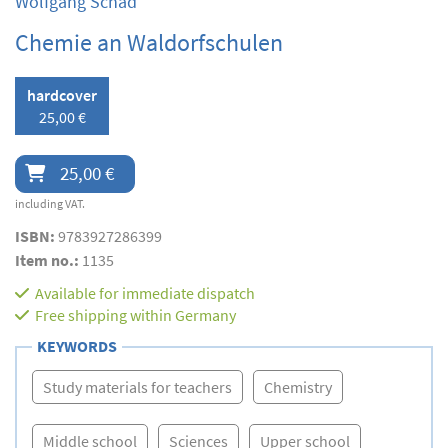
Wolfgang Schad
Chemie an Waldorfschulen
hardcover
25,00 €
25,00 €
including VAT.
ISBN:
9783927286399
Item no.:
1135
Available for immediate dispatch
Free shipping within Germany
KEYWORDS
Study materials for teachers
Chemistry
Middle school
Sciences
Upper school