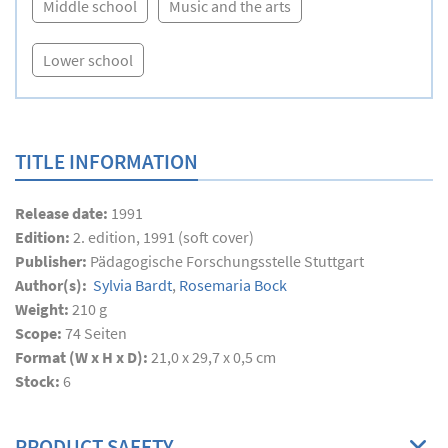
Middle school
Music and the arts
Lower school
TITLE INFORMATION
Release date:
1991
Edition:
2. edition, 1991 (soft cover)
Publisher:
Pädagogische Forschungsstelle Stuttgart
Author(s):
Sylvia Bardt
,
Rosemaria Bock
Weight:
210 g
Scope:
74
Seiten
Format (W x H x D):
21,0 x 29,7 x 0,5 cm
Stock:
6
PRODUCT SAFETY