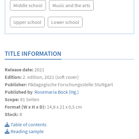
Middle school
Music and the arts
Upper school
Lower school
TITLE INFORMATION
Release date:
2021
Edition:
2. edition, 2021 (soft cover)
Publisher:
Pädagogische Forschungsstelle Stuttgart
Published by
Rosemaria Bock
(Hg.)
Scope:
81
Seiten
Format (W x H x D):
14,8 x 21 x 0,5 cm
Stock:
8
Table of contents
Reading sample