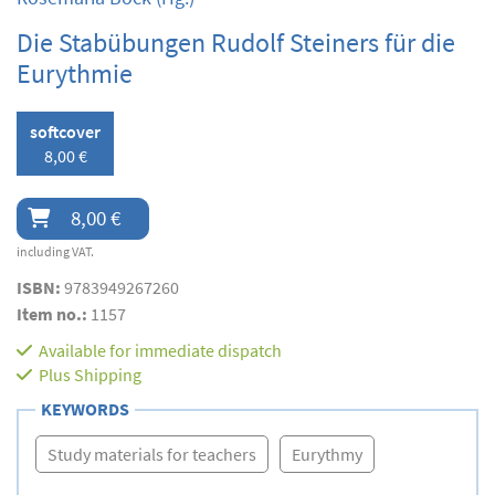
Die Stabübungen Rudolf Steiners für die
Eurythmie
softcover
8,00 €
8,00 €
including VAT.
ISBN:
9783949267260
Item no.:
1157
Available for immediate dispatch
Plus
Shipping
KEYWORDS
Study materials for teachers
Eurythmy