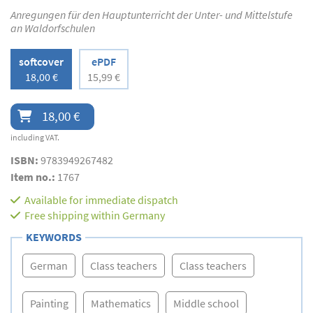
Anregungen für den Hauptunterricht der Unter- und Mittelstufe
an Waldorfschulen
softcover
ePDF
18,00 €
15,99 €
18,00 €
including VAT.
ISBN:
9783949267482
Item no.:
1767
Available for immediate dispatch
Free shipping within Germany
KEYWORDS
German
Class teachers
Class teachers
Painting
Mathematics
Middle school