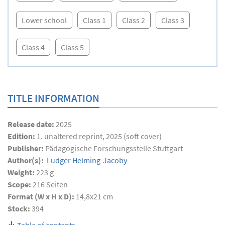
Lower school
Class 1
Class 2
Class 3
Class 4
Class 5
TITLE INFORMATION
Release date:
2025
Edition:
1. unaltered reprint, 2025 (soft cover)
Publisher:
Pädagogische Forschungsstelle Stuttgart
Author(s):
Ludger Helming-Jacoby
Weight:
223 g
Scope:
216
Seiten
Format (W x H x D):
14,8x21 cm
Stock:
394