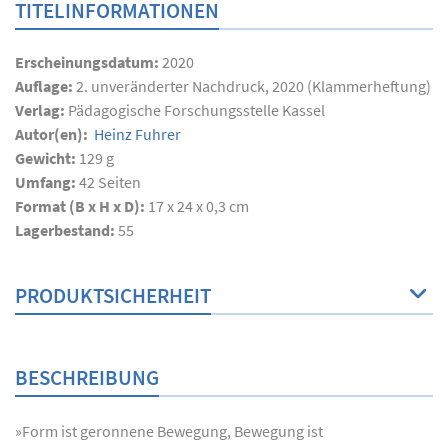
TITELINFORMATIONEN
Erscheinungsdatum:
2020
Auflage:
2. unveränderter Nachdruck, 2020 (Klammerheftung)
Verlag:
Pädagogische Forschungsstelle Kassel
Autor(en):
Heinz Fuhrer
Gewicht:
129 g
Umfang:
42
Seiten
Format (B x H x D):
17 x 24 x 0,3 cm
Lagerbestand:
55
PRODUKTSICHERHEIT
BESCHREIBUNG
»Form ist geronnene Bewegung, Bewegung ist