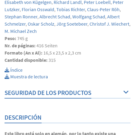
Elisabeth von Kügelgen
,
Richard Landl
,
Peter Loebell
,
Peter
Lutzker
,
Florian Osswald
,
Tobias Richter
,
Claus-Peter Röh
,
Stephan Ronner
,
Albrecht Schad
,
Wolfgang Schad
,
Albert
Schmelzer
,
Oskar Scholz
,
Jörg Soetebeer
,
Christof J. Wiechert
,
M. Michael Zech
Peso:
745 g
Nr. de páginas:
416
Seiten
Formato (An x Al):
16,5 x 23,5 x 2,3 cm
Cantidad disponible:
315
Índice
Muestra de lectura
SEGURIDAD DE LOS PRODUCTOS
DESCRIPCIÓN
Este libro está solo en alemán, por lo tanto existe una