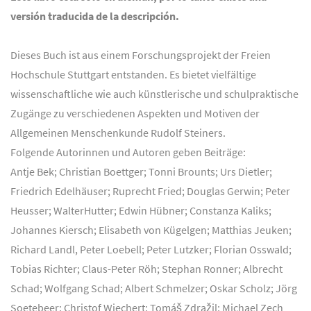
versión traducida de la descripción.
Dieses Buch ist aus einem Forschungsprojekt der Freien
Hochschule Stuttgart entstanden. Es bietet vielfältige
wissenschaftliche wie auch künstlerische und schulpraktische
Zugänge zu verschiedenen Aspekten und Motiven der
Allgemeinen Menschenkunde Rudolf Steiners.
Folgende Autorinnen und Autoren geben Beiträge:
Antje Bek; Christian Boettger; Tonni Brounts; Urs Dietler;
Friedrich Edelhäuser; Ruprecht Fried; Douglas Gerwin; Peter
Heusser; WalterHutter; Edwin Hübner; Constanza Kaliks;
Johannes Kiersch; Elisabeth von Kügelgen; Matthias Jeuken;
Richard Landl, Peter Loebell; Peter Lutzker; Florian Osswald;
Tobias Richter; Claus-Peter Röh; Stephan Ronner; Albrecht
Schad; Wolfgang Schad; Albert Schmelzer; Oskar Scholz; Jörg
Soetebeer; Christof Wiechert; Tomáš Zdražil; Michael Zech