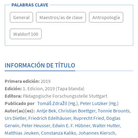
PALABRAS CLAVE
General
Maestros/as de clase
Antropología
Waldorf 100
INFORMACIÓN DE TÍTULO
Primera edición:
2019
Edición:
1. Edicion, 2019 (Tapa blanda)
Editora:
Pädagogische Forschungsstelle Stuttgart
Publicado por
Tomáš Zdražil
(Hg.)
,
Peter Lutzker
(Hg.)
Autor(as)(es):
Antje Bek
,
Christian Boettger
,
Tonnie Brounts
,
Urs Dietler
,
Friedrich Edelhäuser
,
Ruprecht Fried
,
Doglas
Gerwin
,
Peter Heusser
,
Edwin E. F. Hübner
,
Walter Hutter
,
Matthias Jeuken
,
Constanza Kaliks
,
Johannes Kiersch
,