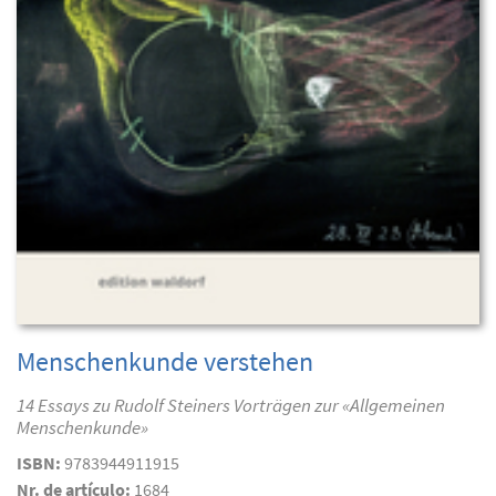
Menschenkunde verstehen
14 Essays zu Rudolf Steiners Vorträgen zur «Allgemeinen
Menschenkunde»
ISBN:
9783944911915
Nr. de artículo:
1684