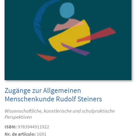
Zugänge zur Allgemeinen
Menschenkunde Rudolf Steiners
Wissenschaftliche, künstlerische und schulpraktische
Perspektiven
ISBN:
9783944911922
Nr. de artículo:
1691