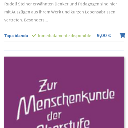
Rudolf Steiner erwähnten Denker und Pädagogen sind hier
mit Auszügen aus ihrem Werk und kurzen Lebensabrissen
vertreten. Besonders...
9,00 €
Tapa blanda
Inmediatamente disponible