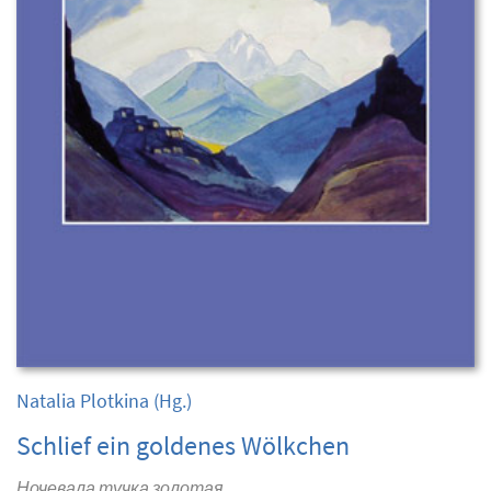
Natalia Plotkina
(Hg.)
Schlief ein goldenes Wölkchen
Ночевала тучка золотая