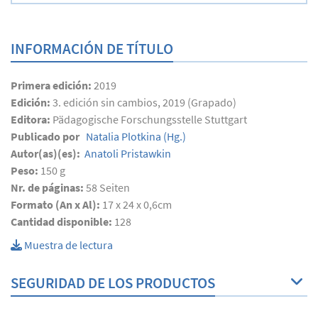
INFORMACIÓN DE TÍTULO
Primera edición:
2019
Edición:
3. edición sin cambios, 2019 (Grapado)
Editora:
Pädagogische Forschungsstelle Stuttgart
Publicado por
Natalia Plotkina
(Hg.)
Autor(as)(es):
Anatoli Pristawkin
Peso:
150 g
Nr. de páginas:
58
Seiten
Formato (An x Al):
17 x 24 x 0,6cm
Cantidad disponible:
128
Muestra de lectura
SEGURIDAD DE LOS PRODUCTOS