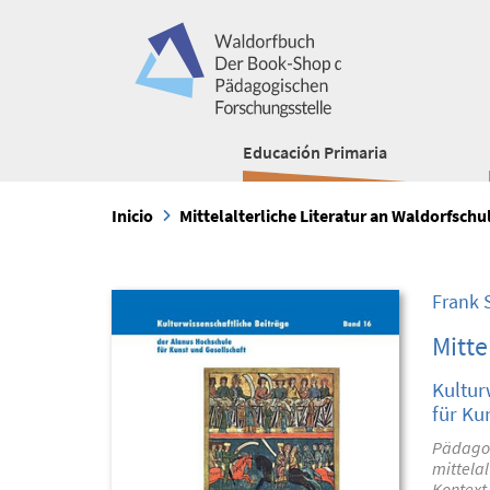
Educación Primaria
Inicio
Mittelalterliche Literatur an Waldorfschu
Frank 
Mitte
Kultur
für Ku
Pädagogi
mittelal
Kontext