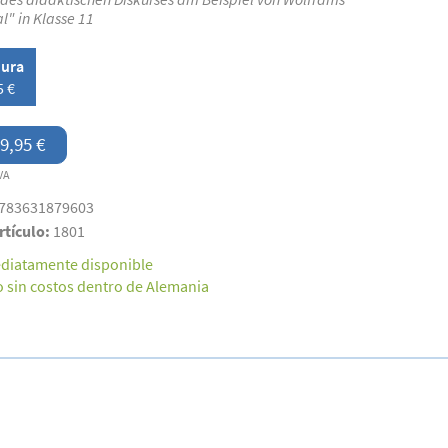
l" in Klasse 11
ura
5 €
9,95 €
VA
783631879603
rtículo:
1801
diatamente disponible
o sin costos dentro de Alemania