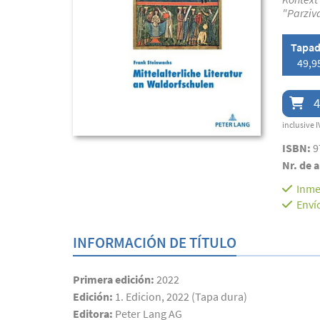
"Parziva
Tapad
49,9
4
inclusive I
ISBN:
9
Nr. de a
Inme
Enví
INFORMACIÓN DE TÍTULO
Primera edición:
2022
Edición:
1. Edicion, 2022 (Tapa dura)
Editora:
Peter Lang AG