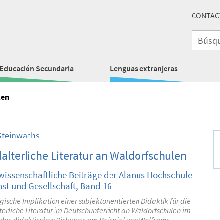
CONTAC
Educación Secundaria
Lenguas extranjeras
len
Steinwachs
lalterliche Literatur an Waldorfschulen
wissenschaftliche Beiträge der Alanus Hochschule
nst und Gesellschaft, Band 16
sche Implikation einer subjektorientierten Didaktik für die
terliche Literatur im Deutschunterricht an Waldorfschulen im
 des didaktischen Diskurses am Beispiel von Wolframs