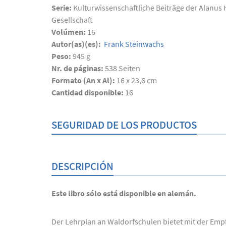
Serie:
Kulturwissenschaftliche Beiträge der Alanus
Gesellschaft
Volúmen:
16
Autor(as)(es):
Frank Steinwachs
Peso:
945 g
Nr. de páginas:
538
Seiten
Formato (An x Al):
16 x 23,6 cm
Cantidad disponible:
16
SEGURIDAD DE LOS PRODUCTOS
DESCRIPCIÓN
Este libro sólo está disponible en alemán.
Der Lehrplan an Waldorfschulen bietet mit der Emp