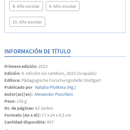
8. Año escolar
9. Año escolar
10. Año escolar
INFORMACIÓN DE TÍTULO
Primera edición:
2023
Edición:
4. edición sin cambios, 2023 (Grapado)
Editora:
Pädagogische Forschungsstelle Stuttgart
Publicado por
Natalia Plotkina
(Hg.)
Autor(as)(es):
Alexander Puschkin
Peso:
150 g
Nr. de páginas:
62
Seiten
Formato (An x Al):
17 x 24 x 0,5 cm
Cantidad disponible:
497