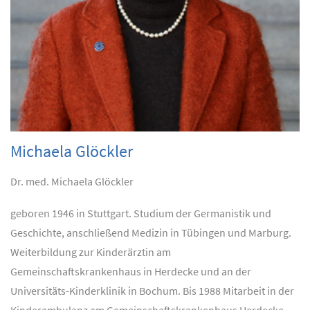
Michaela Glöckler
Dr. med. Michaela Glöckler
geboren 1946 in Stuttgart. Studium der Germanistik und
Geschichte, anschließend Medizin in Tübingen und Marburg.
Weiterbildung zur Kinderärztin am
Gemeinschaftskrankenhaus in Herdecke und an der
Universitäts-Kinderklinik in Bochum. Bis 1988 Mitarbeit in der
Kinderambulanz am Gemeinschaftskrankenhaus Herdecke,