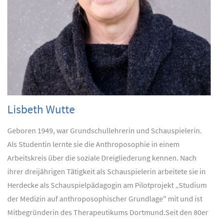
Lisbeth Wutte
Geboren 1949, war Grundschullehrerin und Schauspielerin.
Als Studentin lernte sie die Anthroposophie in einem
Arbeitskreis über die soziale Dreigliederung kennen. Nach
ihrer dreijährigen Tätigkeit als Schauspielerin arbeitete sie in
Herdecke als Schauspielpädagogin am Pilotprojekt „Studium
der Medizin auf anthroposophischer Grundlage" mit und ist
Mitbegründerin des Therapeutikums Dortmund.
Seit den 80er