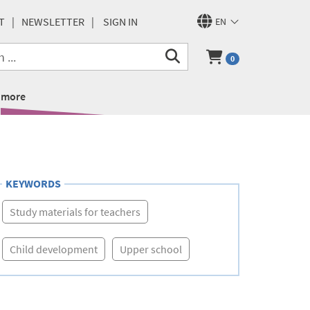
T
NEWSLETTER
SIGN IN
EN
0
more
KEYWORDS
Study materials for teachers
Child development
Upper school