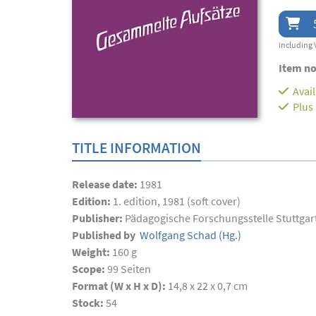
including 
Item no
Avai
Plus
TITLE INFORMATION
Release date:
1981
Edition:
1. edition, 1981 (soft cover)
Publisher:
Pädagogische Forschungsstelle Stuttgar
Published by
Wolfgang Schad
(Hg.)
Weight:
160 g
Scope:
99
Seiten
Format (W x H x D):
14,8 x 22 x 0,7 cm
Stock:
54