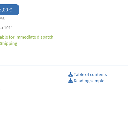
5,00 €
VAT.
.:
1011
lable for immediate dispatch
Shipping
Table of contents
Reading sample
t