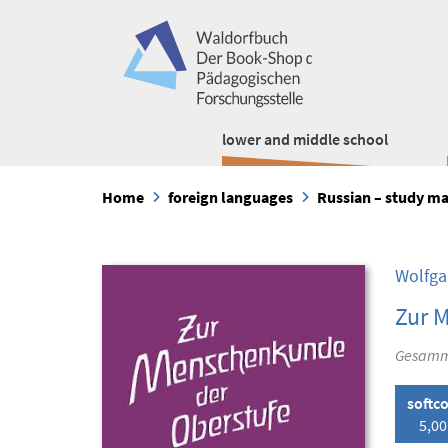
lower and middle school
Home
foreign languages
Russian – study mat
Wolfga
Zur 
Gesamme
softc
5,00