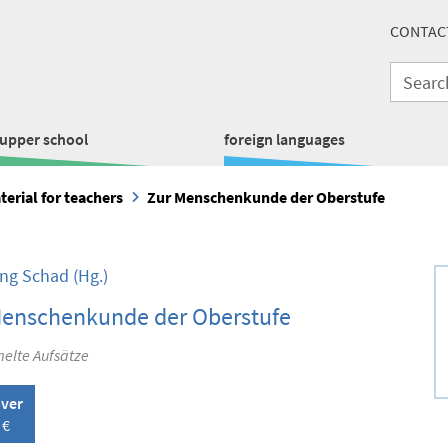
CONTAC
upper school
foreign languages
erial for teachers
Zur Menschenkunde der Oberstufe
ng Schad
(Hg.)
Menschenkunde der Oberstufe
lte Aufsätze
over
 €