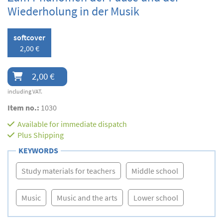
Wiederholung in der Musik
softcover
2,00 €
2,00 €
including VAT.
Item no.:
1030
Available for immediate dispatch
Plus
Shipping
KEYWORDS
Study materials for teachers
Middle school
Music
Music and the arts
Lower school