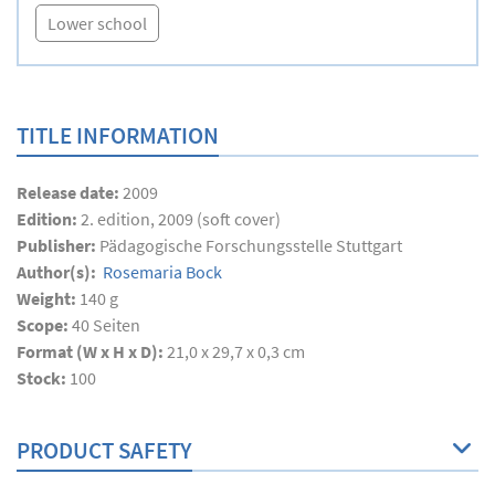
Lower school
TITLE INFORMATION
Release date:
2009
Edition:
2. edition, 2009 (soft cover)
Publisher:
Pädagogische Forschungsstelle Stuttgart
Author(s):
Rosemaria Bock
Weight:
140 g
Scope:
40
Seiten
Format (W x H x D):
21,0 x 29,7 x 0,3 cm
Stock:
100
PRODUCT SAFETY