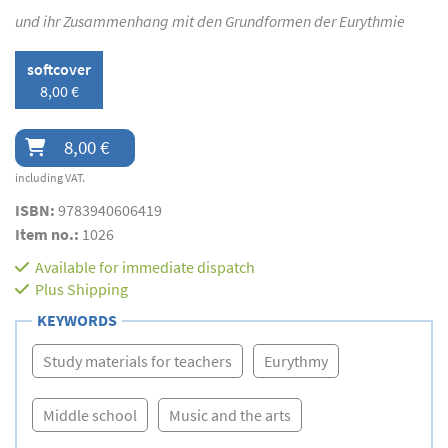
und ihr Zusammenhang mit den Grundformen der Eurythmie
softcover
8,00 €
8,00 €
including VAT.
ISBN:
9783940606419
Item no.:
1026
Available for immediate dispatch
Plus
Shipping
KEYWORDS
Study materials for teachers
Eurythmy
Middle school
Music and the arts