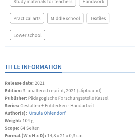
Study materials for teachers
Handwork
Practical arts
Middle school
Textiles
Lower school
TITLE INFORMATION
Release date:
2021
Edition:
3. unaltered reprint, 2021 (clipbound)
Publisher:
Pädagogische Forschungsstelle Kassel
Series:
Gestalten + Entdecken - Handarbeit
Author(s):
Ursula Ohlendorf
Weight:
104 g
Scope:
64
Seiten
Format (W x H x D):
14,8 x 21 x 0,3 cm