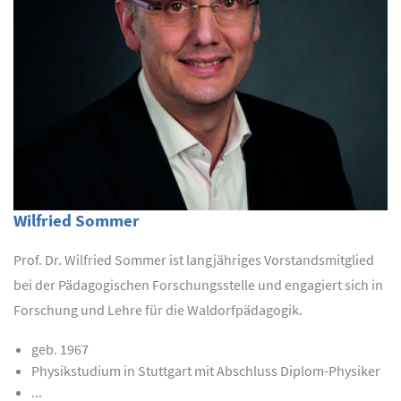
Wilfried Sommer
Prof. Dr. Wilfried Sommer ist langjähriges Vorstandsmitglied
bei der Pädagogischen Forschungsstelle und engagiert sich in
Forschung und Lehre für die Waldorfpädagogik.
geb. 1967
Physikstudium in Stuttgart mit Abschluss Diplom-Physiker
...