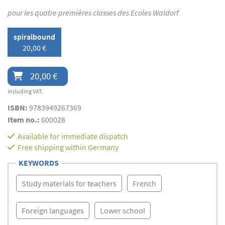
pour les quatre premières classes des Ecoles Waldorf
spiralbound
20,00 €
20,00 €
including VAT.
ISBN:
9783949267369
Item no.:
600028
Available for immediate dispatch
Free shipping within Germany
KEYWORDS
Study materials for teachers
French
Foreign languages
Lower school