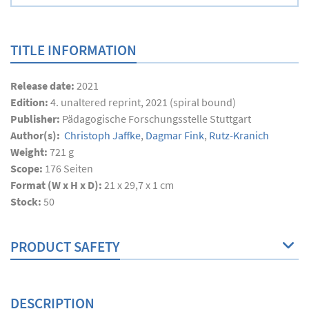
TITLE INFORMATION
Release date:
2021
Edition:
4. unaltered reprint, 2021 (spiral bound)
Publisher:
Pädagogische Forschungsstelle Stuttgart
Author(s):
Christoph Jaffke
,
Dagmar Fink
,
Rutz-Kranich
Weight:
721 g
Scope:
176
Seiten
Format (W x H x D):
21 x 29,7 x 1 cm
Stock:
50
PRODUCT SAFETY
DESCRIPTION