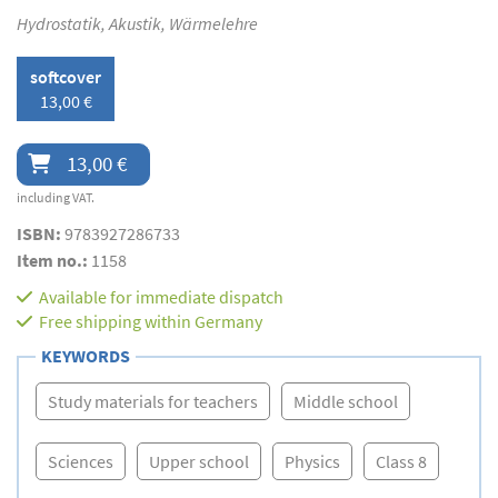
Hydrostatik, Akustik, Wärmelehre
softcover
13,00 €
13,00 €
including VAT.
ISBN:
9783927286733
Item no.:
1158
Available for immediate dispatch
Free shipping within Germany
KEYWORDS
Study materials for teachers
Middle school
Sciences
Upper school
Physics
Class 8