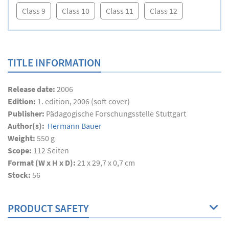
Class 9
Class 10
Class 11
Class 12
TITLE INFORMATION
Release date:
2006
Edition:
1. edition, 2006 (soft cover)
Publisher:
Pädagogische Forschungsstelle Stuttgart
Author(s):
Hermann Bauer
Weight:
550 g
Scope:
112
Seiten
Format (W x H x D):
21 x 29,7 x 0,7 cm
Stock:
56
PRODUCT SAFETY